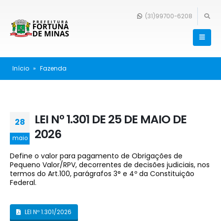
(31)99700-6208
Início
»
Fazenda
LEI Nº 1.301 DE 25 DE MAIO DE
28
2026
maio
Define o valor para pagamento de Obrigações de
Pequeno Valor/RPV, decorrentes de decisões judiciais, nos
termos do Art.100, parágrafos 3° e 4º da Constituição
Federal.
LEI Nº 1.301/2026