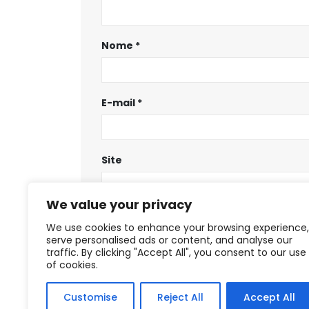
Nome
*
E-mail
*
Site
We value your privacy
Salvar meus dados neste navegador
We use cookies to enhance your browsing experience,
serve personalised ads or content, and analyse our
traffic. By clicking "Accept All", you consent to our use
of cookies.
Customise
Reject All
Accept All