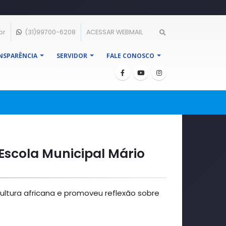
br
(31)99700-6208
ACESSAR WEBMAIL
NSPARÊNCIA
SERVIDOR
FALE CONOSCO
Escola Municipal Mário
ultura africana e promoveu reflexão sobre