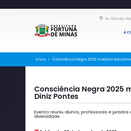
Av. Renato Az
A C
Início
»
Consciência Negra 2025 mobiliza estudante
Consciência Negra 2025 m
Diniz Pontes
Evento reuniu alunos, professores e jurado
diversidade.