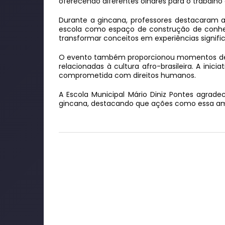
oferecendo diferentes olhares para o trabalho
Durante a gincana, professores destacaram a 
escola como espaço de construção de conhec
transformar conceitos em experiências signific
O evento também proporcionou momentos de se
relacionadas à cultura afro-brasileira. A i
comprometida com direitos humanos.
A Escola Municipal Mário Diniz Pontes agrad
gincana, destacando que ações como essa amp