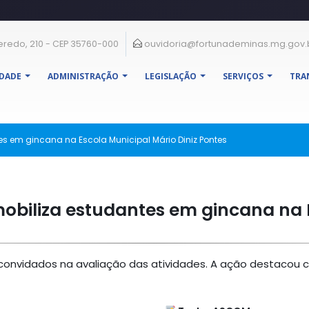
eredo, 210 - CEP 35760-000
ouvidoria@fortunademinas.mg.gov.
IDADE
ADMINISTRAÇÃO
LEGISLAÇÃO
SERVIÇOS
TRA
s em gincana na Escola Municipal Mário Diniz Pontes
obiliza estudantes em gincana na 
s convidados na avaliação das atividades. A ação destacou c