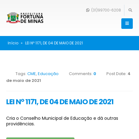
(31)99700-6208
Início
»
LEI Nº 1171, DE 04 DE MAIO DE 2021
Tags:
CME
,
Educação
Comments:
0
Post Date:
4
de maio de 2021
LEI Nº 1171, DE 04 DE MAIO DE 2021
Cria o Conselho Municipal de Educação e dá outras
providências.