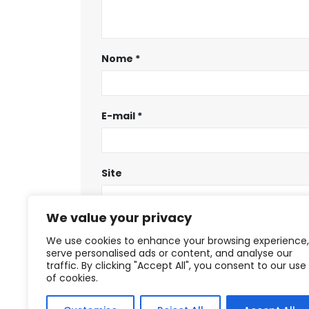
Nome
*
E-mail
*
Site
We value your privacy
Salvar meus dados neste navegador
We use cookies to enhance your browsing experience,
serve personalised ads or content, and analyse our
traffic. By clicking "Accept All", you consent to our use
of cookies.