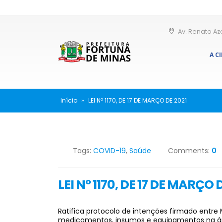
Av. Renato Az
A C
Início
»
LEI Nº 1170, DE 17 DE MARÇO DE 2021
Tags:
COVID-19
,
Saúde
Comments:
0
LEI Nº 1170, DE 17 DE MARÇO 
Ratifica protocolo de intenções firmado entre 
medicamentos, insumos e equipamentos na ár