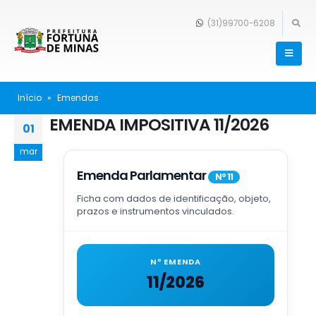
(31)99700-6208
Início
»
Emendas
EMENDA IMPOSITIVA 11/2026
01
mar
Emenda Parlamentar
Nº 11
Ficha com dados de identificação, objeto,
prazos e instrumentos vinculados.
Nº EMENDA
11/2026