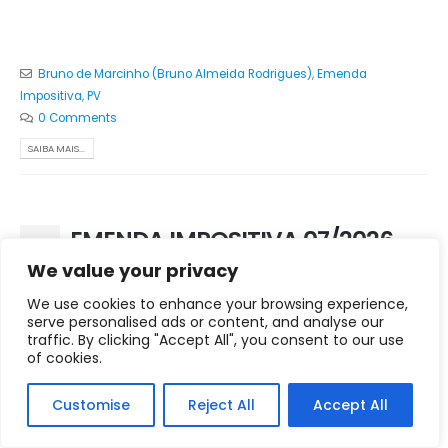
Bruno de Marcinho (Bruno Almeida Rodrigues)
,
Emenda
Impositiva
,
PV
0 Comments
SAIBA MAIS...
EMENDA IMPOSITIVA 07/2026
01
We value your privacy
mar
We use cookies to enhance your browsing experience,
Emenda Parlamentar
Nº 07
serve personalised ads or content, and analyse our
traffic. By clicking "Accept All", you consent to our use
Ficha com dados de identificação, objeto,
of cookies.
prazos e instrumentos vinculados.
Customise
Reject All
Accept All
Nº EMENDA