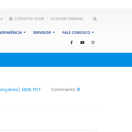
br
(31)99700-6208
ACESSAR WEBMAIL
NSPARÊNCIA
SERVIDOR
FALE CONOSCO
Gonçalves)
,
MDB
,
PDT
Comments:
0