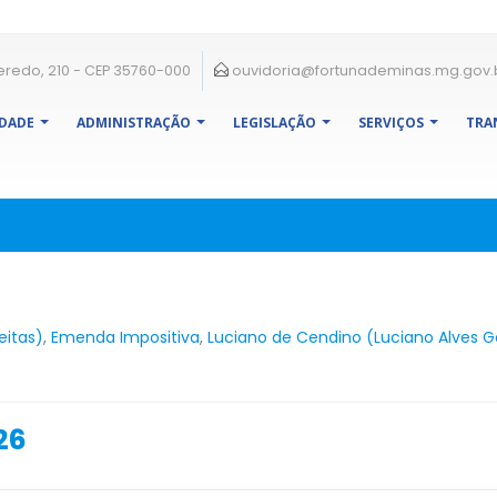
eredo, 210 - CEP 35760-000
ouvidoria@fortunademinas.mg.gov.
IDADE
ADMINISTRAÇÃO
LEGISLAÇÃO
SERVIÇOS
TRA
eitas)
,
Emenda Impositiva
,
Luciano de Cendino (Luciano Alves 
26