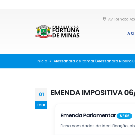
Av. Renato Az
A C
Início
»
Alessandra de Itamar (Alessandra Ribeiro 
EMENDA IMPOSITIVA 06
01
mar
Emenda Parlamentar
Nº 06
Ficha com dados de identificação, ob