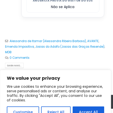
ANUÊNCIA PRÉVIA DO GESTOR DO SUS
Não se Aplica
Alessandra de Itamar (Alessandra Ribeiro Barbosa)
,
AVANTE
,
Emenda Impositiva
,
Josias do Adolfo (Josias das Graças Resende)
,
MDB
0 Comments
SAIBA MAIS...
We value your privacy
We use cookies to enhance your browsing experience,
serve personalised ads or content, and analyse our
traffic. By clicking "Accept All", you consent to our use
of cookies.
Copyright © 2025 - 2028. Prefeitura Municipal de Fortuna de Minas
Customise
Reject All
Accept All