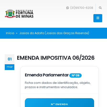
(31)99700-6208
Início
»
Josias do Adolfo (Josias das Graças Resende)
EMENDA IMPOSITIVA 06/2026
01
mar
Emenda Parlamentar
Nº 06
Ficha com dados de identificação, objeto,
prazos e instrumentos vinculados.
Nº EMENDA