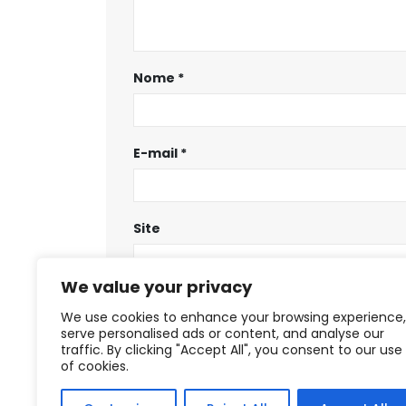
Nome
*
E-mail
*
Site
We value your privacy
Salvar meus dados neste navegador
We use cookies to enhance your browsing experience,
serve personalised ads or content, and analyse our
traffic. By clicking "Accept All", you consent to our use
of cookies.