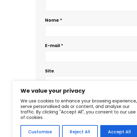
Nome
*
E-mail
*
Site
We value your privacy
Salvar meus dados neste navegador
We use cookies to enhance your browsing experience,
serve personalised ads or content, and analyse our
traffic. By clicking "Accept All", you consent to our use
of cookies.
Customise
Reject All
Accept All