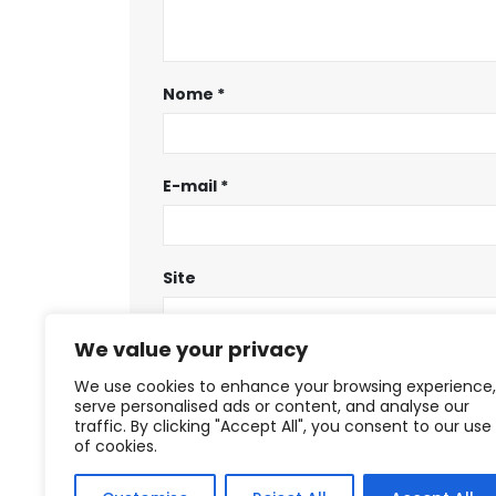
Nome
*
E-mail
*
Site
We value your privacy
Salvar meus dados neste navegador
We use cookies to enhance your browsing experience,
serve personalised ads or content, and analyse our
traffic. By clicking "Accept All", you consent to our use
of cookies.