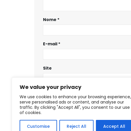
Nome
*
E-mail
*
Site
We value your privacy
Salvar meus dados neste navegador
We use cookies to enhance your browsing experience,
serve personalised ads or content, and analyse our
traffic. By clicking "Accept All", you consent to our use
of cookies.
Customise
Reject All
Accept All