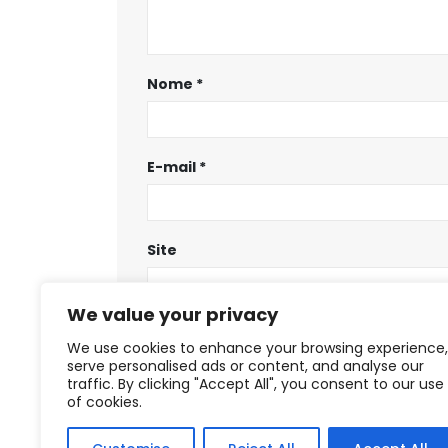
Nome
*
E-mail
*
Site
We value your privacy
Salvar meus dados neste navegador
We use cookies to enhance your browsing experience,
serve personalised ads or content, and analyse our
traffic. By clicking "Accept All", you consent to our use
of cookies.