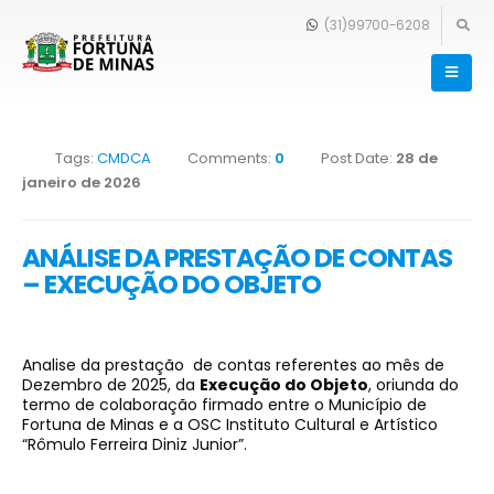
Início
»
ANÁLISE DA PRESTAÇÃO DE CONTAS – EXECUÇÃO DO
(31)99700-6208
OBJETO
Tags:
CMDCA
Comments:
0
Post Date:
28 de
janeiro de 2026
ANÁLISE DA PRESTAÇÃO DE CONTAS
– EXECUÇÃO DO OBJETO
Analise da prestação de contas referentes ao mês de
Dezembro de 2025, da
Execução do Objeto
, oriunda do
termo de colaboração firmado entre o Município de
Fortuna de Minas e a OSC Instituto Cultural e Artístico
“Rômulo Ferreira Diniz Junior”.