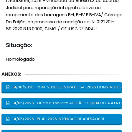
125343656/2025 - vinculado ao Anexo I.3 do Acordo
Judicial para reparação integral relativa ao
rompimento das barragens B-I, B-IV E B-IVA/ Córrego
Do Feijão, no processo de medição sei N. 0122201-
59.2020.8.13.0000, TJMG / CEJUSC 2º GRAU.
Situação:
Homologado
ANEXOS:
19/06/2026 -PL 41-2026 CONTRATO 54-2026 CONSTRUTORA E
14/05/2026 -Ofício 60 solicita ADESÃO ESQUADRO À ATA DE REG
14/05/2026 -PL 41-2026 INTENCAO DE ADESAO001