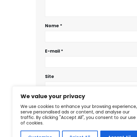
Nome
*
E-mail
*
Site
We value your privacy
Salvar meus dados neste navegador
We use cookies to enhance your browsing experience,
serve personalised ads or content, and analyse our
traffic. By clicking "Accept All", you consent to our use
of cookies.