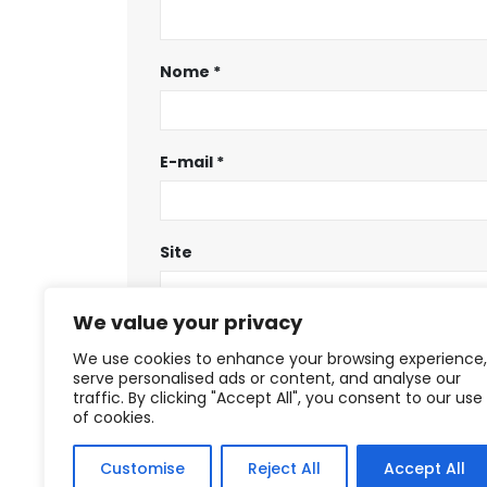
Nome
*
E-mail
*
Site
We value your privacy
Salvar meus dados neste navegador
We use cookies to enhance your browsing experience,
serve personalised ads or content, and analyse our
traffic. By clicking "Accept All", you consent to our use
of cookies.
Customise
Reject All
Accept All