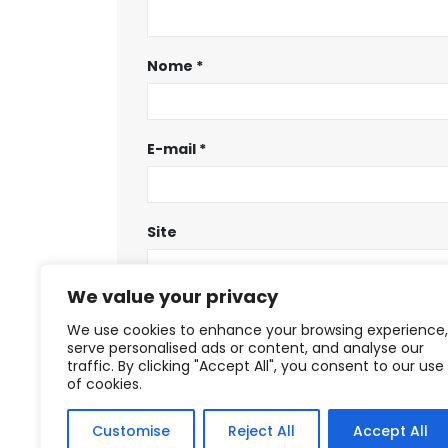
Nome
*
E-mail
*
Site
We value your privacy
Salvar meus dados neste navegador
We use cookies to enhance your browsing experience,
serve personalised ads or content, and analyse our
traffic. By clicking "Accept All", you consent to our use
of cookies.
Customise
Reject All
Accept All