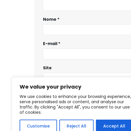
Nome
*
E-mail
*
Site
We value your privacy
Salvar meus dados neste navegador
We use cookies to enhance your browsing experience,
serve personalised ads or content, and analyse our
traffic. By clicking "Accept All", you consent to our use
of cookies.
Customise
Reject All
Accept All